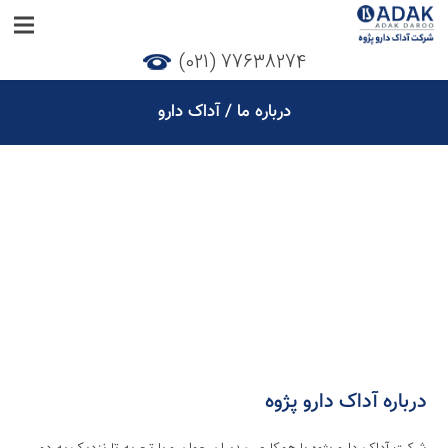
77638274 (021)
درباره ما / آداک دارو
درباره آداک دارو پژوه