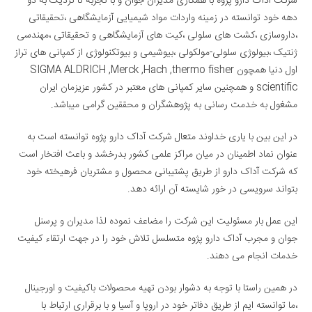
شرکت آداک دارو پژوه با همکاری مدیران جوان و با تجربه تا نزدیک به دو
دهه خود توانسته در زمینه واردات مواد شیمیایی آزمایشگاهی ،تحقیقاتی
،داروسازی ،کشت های سلولی ،کیت های آزمایشگاهی و تحقیقاتی ،مهندسی
ژنتیک ،بیولوژی سلولی-مولکولی ،بیوشیمی و بیوتکنولوژی از کمپانی های تراز
اول دنیا همچون SIGMA ALDRICH ,Merck ,Hach ,thermo fisher
scientific و همچنین سایر کمپانی های معتبر در کشور عزیزمان ایران
مشغول به خدمت رسانی به پژوهشگران و محققین گرامی میباشد.
در این بین با یاری خداوند متعال شرکت آداک دارو پژوه توانسته است به
عنوان نماد اطمینان در میان مراکز علمی کشور بدرخشد و باعث افتخار است
که شرکت آداک دارو از طریق پشتیبانی محصول و مشتریان فرهیخته خود
بتواند سرویسی در خور شایسته آن ارائه دهد.
این عمل بار مسئولیت این شرکت را مضاعف نموده لذا مدیران و پرسنل
جوان و مجرب آداک دارو پژوه متسلسل تلاش خود را در جهت ارتقاء کیفیت
خدمات انجام می دهند.
در همین راستا با توجه به دشوار بودن تهیه محصولات باکیفیت و اورجینال
،ما توانسته ایم از طریق دفاتر خود در اروپا و آسیا و با برقراری ارتباط با