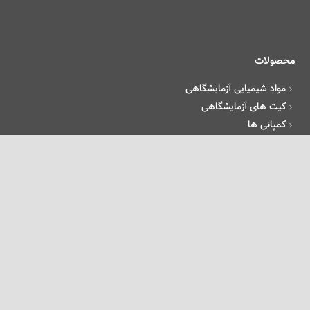
محصولات
مواد شیمیایی آزمایشگاهی
کیت های آزمایشگاهی
کمپانی ها
تجهیزات
کاتالیزور ها
راهنمای خرید
مراحل خرید
فرم سفارش آنلاین
پیگیری درخواست
نحوه ارسال کالا
روش های ارسال کالا