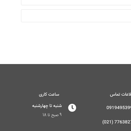
اعات تماس
ساعت کاری
شنبه تا چهارشنبه
091949539
9 صبح تا 18
77638274 (