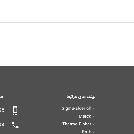
لینک های مرتبط
اطل
Sigma-alderich
settings_cell
95
Merck
phone
Thermo Fisher
021)
Roth